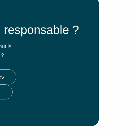
e responsable ?
utils
 ?
es
e