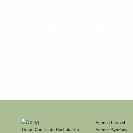
Un projet ? Un
idée ?
Parlons-en aut
d'un café
Une question ?
Agence Laravel
15 rue Camille de Rochetaillée
Agence Symfony