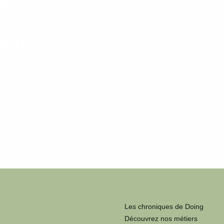
e
our
Les chroniques de Doing
Découvrez nos métiers